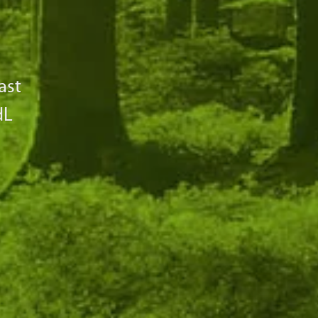
iter: Mark Mast
dL